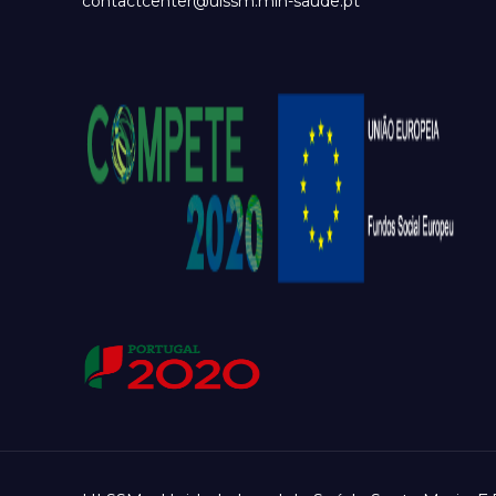
contactcenter@ulssm.min-saude.pt