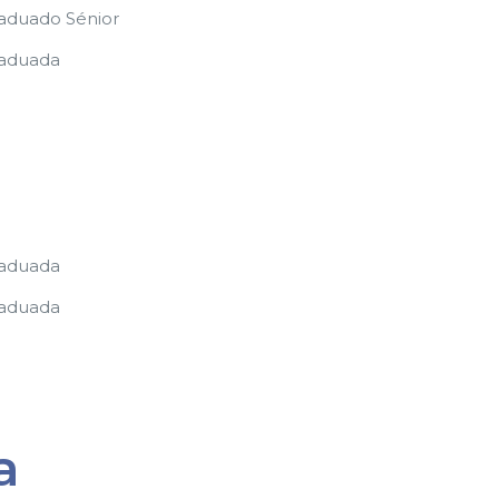
raduado Sénior
raduada
raduada
raduada
a