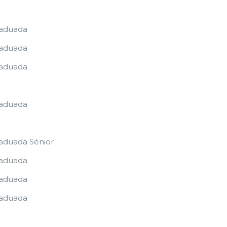
raduada
raduada
raduada
raduada
raduada Sénior
raduada
raduada
raduada