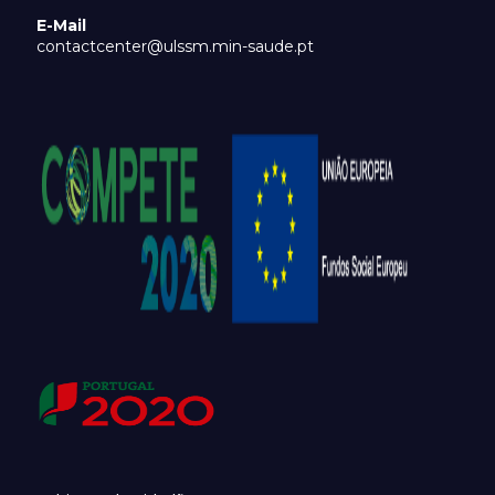
E-Mail
contactcenter@ulssm.min-saude.pt