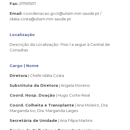
Fax:
217957471
Email:
coordenacao.gcct@ulssm.min-saude.pt /
idalia.costa@ulssm.min-saude.pt
Localização
Descrição da Localização- Piso 1 a seguir à Central de
Consultas
Cargo | Nome
Diretora
| Chefe Idália Costa
Substituta da Diretora
| Angela Moreno
Coord. Hosp. Doação
| Hugo Corte-Real
Coord. Colheita e Transplante
| Ana Moleiro, Dra.
Margarida Ivo, Dra. Margarida Laiges
Secretária de Unidade
| Ana Filipa Martins