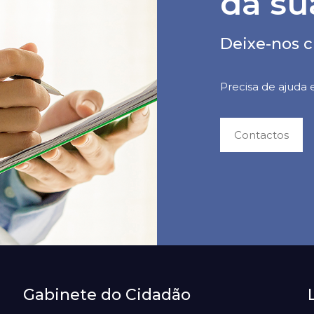
da su
Deixe-nos c
Precisa de ajuda
Contactos
Gabinete do Cidadão