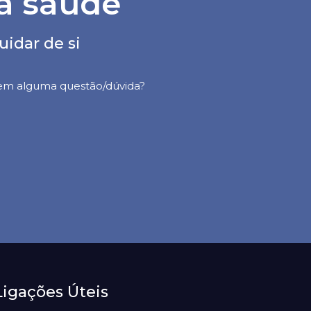
a saúde
uidar de si
 em alguma questão/dúvida?
Ligações Úteis