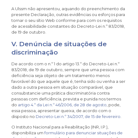
A Ulssm não apresentou, aquando do preenchimento da
presente Declaração, outras evidências ou esforços para
tornar o seu sítio Web conforme para com os requisitos
de acessibilidade constantes do Decreto-Lei n.º 83/2018,
de 19 de outubro.
V. Denúncia de situações de
discriminação
De acordo com o n.º 1 do artigo 13.º do Decreto-Lei n.º
83/2018, de 19 de outubro, sempre que uma pessoa com
deficiência seja objeto de um tratamento menos
favorável do que aquele que é, tenha sido ou venha a ser
dado a outra pessoa em situação comparável, que
consubstancie uma prática discriminatória contra
pessoas com deficiência, prevista e punida nos termos
do
artigo 4.º da Lei n.º 46/2006, de 28 de agosto
, pode,
essa pessoa, apresentar queixa, de acordo com o
disposto no
Decreto-Lei n.º 34/2007, de 15 de fevereiro
.
O Instituto Nacional para a Reabilitação (INR, I.P.),
disponibiliza um
formulário para denunciar situações de