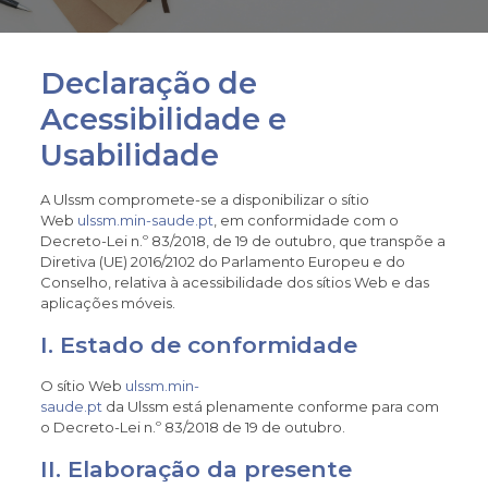
Declaração de
Acessibilidade e
Usabilidade
A
Ulssm
compromete-se a disponibilizar
o sítio
Web
ulssm.min-saude.pt
, em conformidade com o
Decreto-Lei n.º 83/2018, de 19 de outubro, que transpõe a
Diretiva (UE) 2016/2102 do Parlamento Europeu e do
Conselho, relativa à acessibilidade dos sítios Web e das
aplicações móveis.
I. Estado de conformidade
O sítio Web
ulssm.min-
saude.pt
d
a
Ulssm está
plenamente conforme
para com
o Decreto-Lei n.º 83/2018 de 19 de outubro.
II. Elaboração da presente