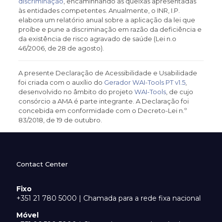
discriminação
, encaminhando as queixas apresentadas
às entidades competentes. Anualmente, o INR, I.P.
elabora um relatório anual sobre a aplicação da lei que
proíbe e pune a discriminação em razão da deficiência e
da existência de risco agravado de saúde (Lei n.o
46/2006, de 28 de agosto).
A presente Declaração de Acessibilidade e Usabilidade
foi criada com o auxílio do
Gerador WAI-Tools PT v1.5
,
desenvolvido no âmbito do projeto
WAI-Tools
, de cujo
consórcio a AMA é parte integrante. A Declaração foi
concebida em conformidade com o Decreto-Lei n.º
83/2018, de 19 de outubro.
Contact Center
Fixo
+351 21 780 5000 | Chamada para a rede fixa nacional
Móvel