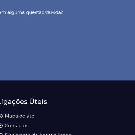
 em alguma questão/dúvida?
Ligações Úteis
Mapa do site
Contactos