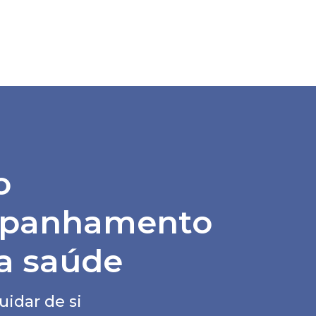
o
panhamento
a saúde
uidar de si