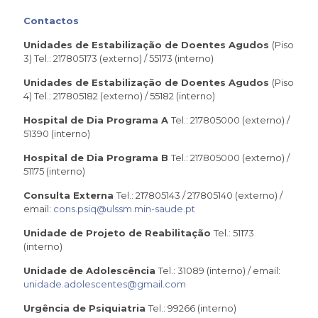
Contactos
Unidades de Estabilização de Doentes Agudos
(Piso
3) Tel.: 217805173 (externo) / 55173 (interno)
Unidades de Estabilização de Doentes Agudos
(Piso
4) Tel.: 217805182 (externo) / 55182 (interno)
Hospital de Dia Programa A
Tel.: 217805000 (externo) /
51390 (interno)
Hospital de Dia Programa B
Tel.: 217805000 (externo) /
51175 (interno)
Consulta Externa
Tel.: 217805143 / 217805140 (externo) /
email:
cons.psiq@ulssm.min-saude.pt
Unidade de Projeto de Reabilitação
Tel.: 51173
(interno)
Unidade de Adolescência
Tel.: 31089 (interno) / email:
unidade.adolescentes@gmail.com
Urgência de Psiquiatria
Tel.: 99266 (interno)