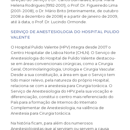
Helena Rodrigues (1992-2001), o Prof. Dr. Figueiredo Lima
(2001- 2008), o Dr. Mário Brito (interinamente, de outubro
2008 a dezembro de 2008) e a partir de janeiro de 2009,
até à data, o Prof. Dr. Lucindo Ormonde.
SERVIÇO DE ANESTESIOLOGIA DO HOSPITAL PULIDO
VALENTE
O Hospital Pulido Valente (HPV) integra desde 2007 o
Centro Hospitalar de Lisboa Norte (CHLN). O Serviço de
Anestesiologia do Hospital de Pulido Valente destacou-
se em áreas convencionais cirúrgicas, como a Cirurgia
Geral, Otorrinolaringologia, Urologia e Cirurgia Vascular.
Desde a sua constituição, a área em que o Serviço tem
tido maior relevo, pela natureza do próprio Hospital,
relaciona-se com a anestesia para Cirurgia torácica. O
Serviço de Anestesiologia do HPV,pela sua vocação e
diferenciação, constitui o centro mais referenciado do
País para a formação de Internos do Internato
Complementar de Anestesiologia, na valência de
Anestesia para Cirurgia torácica.
Na história ficam, para além dos numerosos
Anestesiologistas que aí serviram ou servem a causa