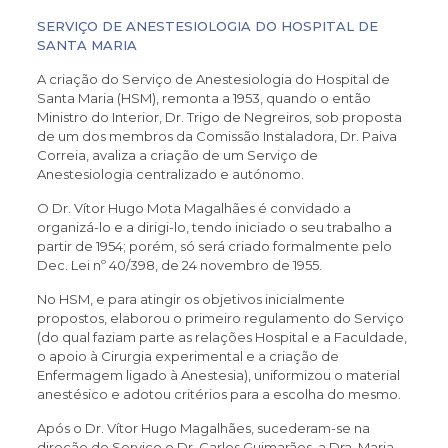
SERVIÇO DE ANESTESIOLOGIA DO HOSPITAL DE
SANTA MARIA
A criação do Serviço de Anestesiologia do Hospital de
Santa Maria (HSM), remonta a 1953, quando o então
Ministro do Interior, Dr. Trigo de Negreiros, sob proposta
de um dos membros da Comissão Instaladora, Dr. Paiva
Correia, avaliza a criação de um Serviço de
Anestesiologia centralizado e autónomo.
O Dr. Vítor Hugo Mota Magalhães é convidado a
organizá-lo e a dirigi-lo, tendo iniciado o seu trabalho a
partir de 1954; porém, só será criado formalmente pelo
Dec. Lei nº 40/398, de 24 novembro de 1955.
No HSM, e para atingir os objetivos inicialmente
propostos, elaborou o primeiro regulamento do Serviço
(do qual faziam parte as relações Hospital e a Faculdade,
o apoio à Cirurgia experimental e a criação de
Enfermagem ligado à Anestesia), uniformizou o material
anestésico e adotou critérios para a escolha do mesmo.
Após o Dr. Vítor Hugo Magalhães, sucederam-se na
direção do Serviço o Dr. Carlos Guimarães, a Dra. Maria