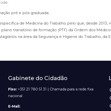
aúde.
ormação pré e pós-graduada.
específica de Medicina do Trabalho pelo que, desde 2013, 
plano transitório de formação (PTF) da Ordem dos Médicos,
giários na área da Segurança e Higiene do Trabalho, da E
Gabinete do Cidadão
Fixo:
+351 21 780 51 31 | Chamada para a rede fixa
nacional
E-Mail: