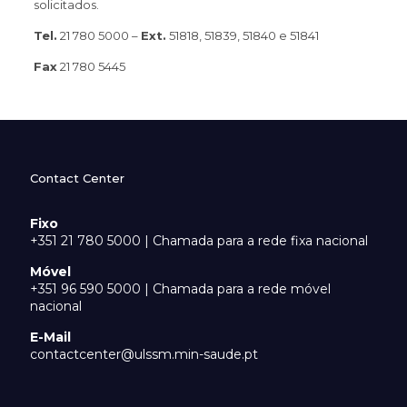
solicitados.
Tel.
21 780 5000 –
Ext.
51818, 51839, 51840 e 51841
Fax
21 780 5445
Contact Center
Fixo
+351 21 780 5000 | Chamada para a rede fixa nacional
Móvel
+351 96 590 5000 | Chamada para a rede móvel
nacional
E-Mail
contactcenter@ulssm.min-saude.pt