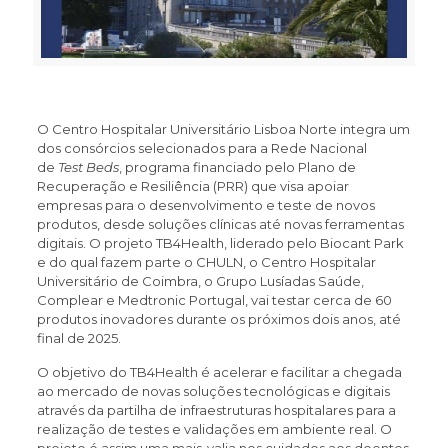
O Centro Hospitalar Universitário Lisboa Norte integra um
dos consórcios selecionados para a Rede Nacional
de
Test Beds
, programa financiado pelo Plano de
Recuperação e Resiliência (PRR) que visa apoiar
empresas para o desenvolvimento e teste de novos
produtos, desde soluções clínicas até novas ferramentas
digitais. O projeto TB4Health, liderado pelo Biocant Park
e do qual fazem parte o CHULN, o Centro Hospitalar
Universitário de Coimbra, o Grupo Lusíadas Saúde,
Complear e Medtronic Portugal, vai testar cerca de 60
produtos inovadores durante os próximos dois anos, até
final de 2025.
O objetivo do TB4Health é acelerar e facilitar a chegada
ao mercado de novas soluções tecnológicas e digitais
através da partilha de infraestruturas hospitalares para a
realização de testes e validações em ambiente real. O
projeto é assim uma mais-valia nos cuidados aos doentes