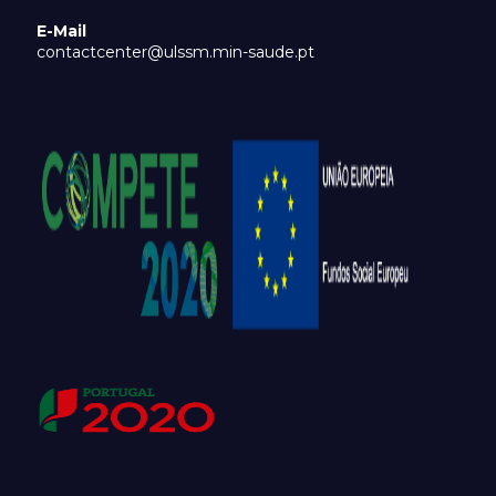
E-Mail
contactcenter@ulssm.min-saude.pt