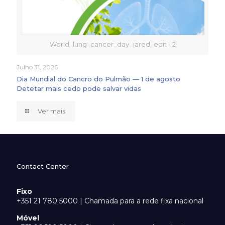
World_lung_cancer_day_jared_edit - 2
Julho 31, 2026
Dia Mundial do Cancro do Pulmão — 1 de agosto
Detetar mais cedo pode salvar vidas
Ver mais
Contact Center
Fixo
+351 21 780 5000 | Chamada para a rede fixa nacional
Móvel