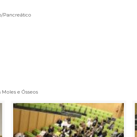
o/Pancreático
s Moles e Ósseos