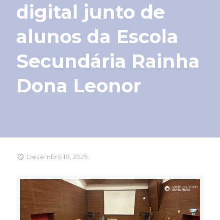
digital junto de
alunos da Escola
Secundária Rainha
Dona Leonor
Dezembro 18, 2025