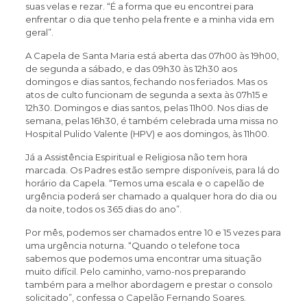
suas velas e rezar. “É a forma que eu encontrei para
enfrentar o dia que tenho pela frente e a minha vida em
geral”.
A Capela de Santa Maria está aberta das 07h00 às 19h00,
de segunda a sábado, e das 09h30 às 12h30 aos
domingos e dias santos, fechando nos feriados. Mas os
atos de culto funcionam de segunda a sexta às 07h15 e
12h30. Domingos e dias santos, pelas 11h00. Nos dias de
semana, pelas 16h30, é também celebrada uma missa no
Hospital Pulido Valente (HPV) e aos domingos, às 11h00.
Já a Assistência Espiritual e Religiosa não tem hora
marcada. Os Padres estão sempre disponíveis, para lá do
horário da Capela. “Temos uma escala e o capelão de
urgência poderá ser chamado a qualquer hora do dia ou
da noite, todos os 365 dias do ano”.
Por mês, podemos ser chamados entre 10 e 15 vezes para
uma urgência noturna. “Quando o telefone toca
sabemos que podemos uma encontrar uma situação
muito difícil. Pelo caminho, vamo-nos preparando
também para a melhor abordagem e prestar o consolo
solicitado”, confessa o Capelão Fernando Soares.