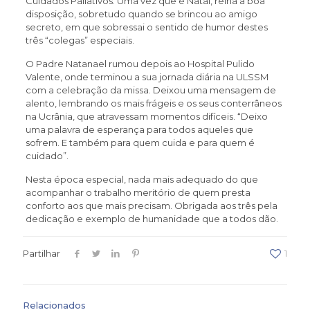
Cuidados Paliativos. Uma vez que é Natal, reina a boa
disposição, sobretudo quando se brincou ao amigo
secreto, em que sobressai o sentido de humor destes
três “colegas” especiais.
O Padre Natanael rumou depois ao Hospital Pulido
Valente, onde terminou a sua jornada diária na ULSSM
com a celebração da missa. Deixou uma mensagem de
alento, lembrando os mais frágeis e os seus conterrâneos
na Ucrânia, que atravessam momentos difíceis. “Deixo
uma palavra de esperança para todos aqueles que
sofrem. E também para quem cuida e para quem é
cuidado”.
Nesta época especial, nada mais adequado do que
acompanhar o trabalho meritório de quem presta
conforto aos que mais precisam. Obrigada aos três pela
dedicação e exemplo de humanidade que a todos dão.
Partilhar
1
Relacionados