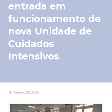
entrada em
funcionamento de
nova Unidade de
Cuidados
Intensivos
Janeiro 26, 2026