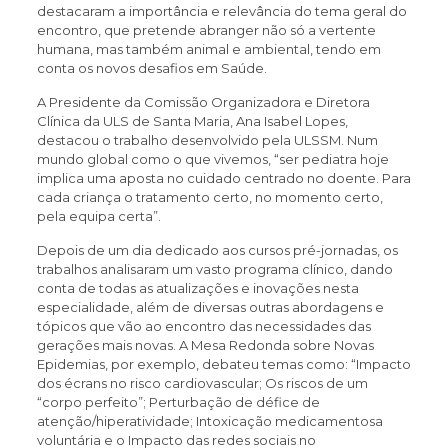
destacaram a importância e relevância do tema geral do
encontro, que pretende abranger não só a vertente
humana, mas também animal e ambiental, tendo em
conta os novos desafios em Saúde.
A Presidente da Comissão Organizadora e Diretora
Clínica da ULS de Santa Maria, Ana Isabel Lopes,
destacou o trabalho desenvolvido pela ULSSM. Num
mundo global como o que vivemos, “ser pediatra hoje
implica uma aposta no cuidado centrado no doente. Para
cada criança o tratamento certo, no momento certo,
pela equipa certa”.
Depois de um dia dedicado aos cursos pré-jornadas, os
trabalhos analisaram um vasto programa clínico, dando
conta de todas as atualizações e inovações nesta
especialidade, além de diversas outras abordagens e
tópicos que vão ao encontro das necessidades das
gerações mais novas. A Mesa Redonda sobre Novas
Epidemias, por exemplo, debateu temas como: “Impacto
dos écrans no risco cardiovascular; Os riscos de um
“corpo perfeito”; Perturbação de défice de
atenção/hiperatividade; Intoxicação medicamentosa
voluntária e o Impacto das redes sociais no