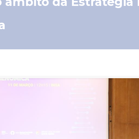
 âmbito da Estratégia 
a