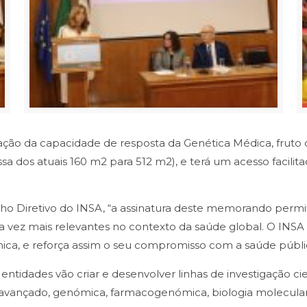
ção da capacidade de resposta da Genética Médica, fruto da
assa dos atuais 160 m2 para 512 m2), e terá um acesso facil
ho Diretivo do INSA, “a assinatura deste memorando perm
a vez mais relevantes no contexto da saúde global. O INSA e
, e reforça assim o seu compromisso com a saúde públic
tidades vão criar e desenvolver linhas de investigação cien
al avançado, genómica, farmacogenómica, biologia molecula