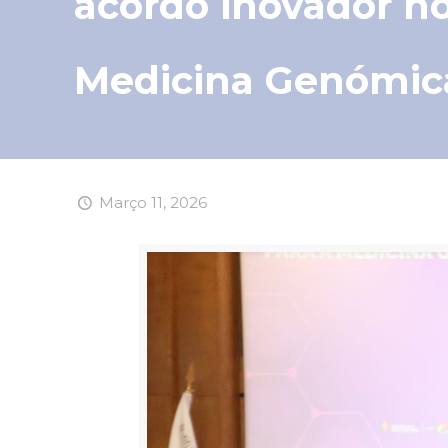
acordo inovador no
Medicina Genómic
Março 11, 2026