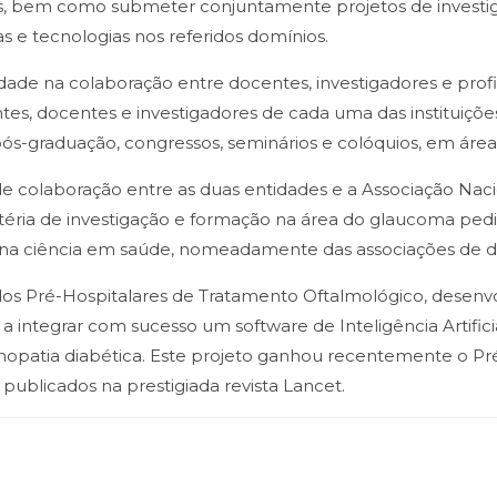
as, bem como submeter conjuntamente projetos de investi
e tecnologias nos referidos domínios.
lidade na colaboração entre docentes, investigadores e prof
tes, docentes e investigadores de cada uma das instituiçõ
-graduação, congressos, seminários e colóquios, em área
de colaboração entre as duas entidades e a Associação Nac
ria de investigação e formação na área do glaucoma pediát
l na ciência em saúde, nomeadamente das associações de d
dos Pré-Hospitalares de Tratamento Oftalmológico, desenvo
a integrar com sucesso um software de Inteligência Artifici
retinopatia diabética. Este projeto ganhou recentemente o 
 publicados na prestigiada revista Lancet.