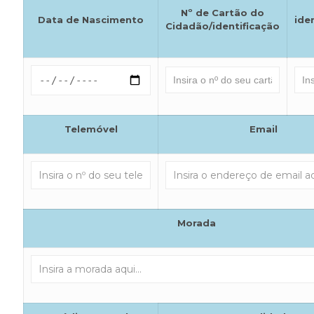
Nº de Cartão do
Data de Nascimento
ide
Cidadão/identificação
Telemóvel
Email
Morada