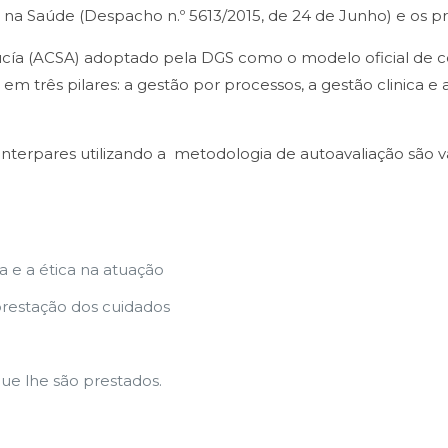
ade na Saúde (Despacho n.º 5613/2015, de 24 de Junho) e o
ía (ACSA) adoptado pela DGS como o modelo oficial de cert
m três pilares: a gestão por processos, a gestão clinica e
terpares utilizando a metodologia de autoavaliação são va
a e a ética na atuação
 prestação dos cuidados
ue lhe são prestados.