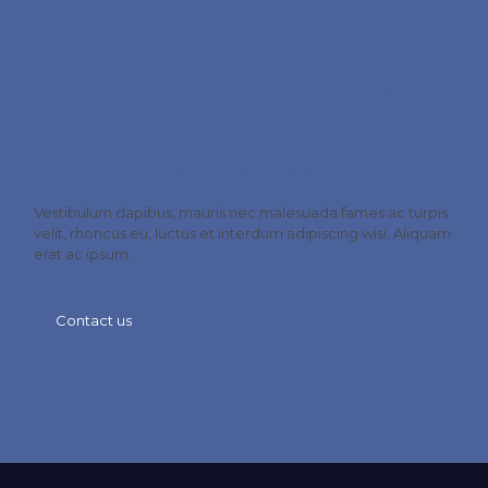
Need an Emergency Help?
Call Us!
+61 (0) 383 766 284
Vestibulum dapibus, mauris nec malesuada fames ac turpis
velit, rhoncus eu, luctus et interdum adipiscing wisi. Aliquam
erat ac ipsum.
Contact us