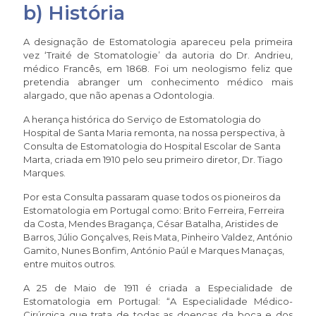
b) História
A designação de Estomatologia apareceu pela primeira
vez ‘Traité de Stomatologie’ da autoria do Dr. Andrieu,
médico Francês, em 1868. Foi um neologismo feliz que
pretendia abranger um conhecimento médico mais
alargado, que não apenas a Odontologia.
A herança histórica do Serviço de Estomatologia do
Hospital de Santa Maria remonta, na nossa perspectiva, à
Consulta de Estomatologia do Hospital Escolar de Santa
Marta, criada em 1910 pelo seu primeiro diretor, Dr. Tiago
Marques.
Por esta Consulta passaram quase todos os pioneiros da
Estomatologia em Portugal como: Brito Ferreira, Ferreira
da Costa, Mendes Bragança, César Batalha, Aristides de
Barros, Júlio Gonçalves, Reis Mata, Pinheiro Valdez, António
Gamito, Nunes Bonfim, António Paúl e Marques Manaças,
entre muitos outros.
A 25 de Maio de 1911 é criada a Especialidade de
Estomatologia em Portugal: “A Especialidade Médico-
Cirúrgica que trata de todas as doenças da boca e dos