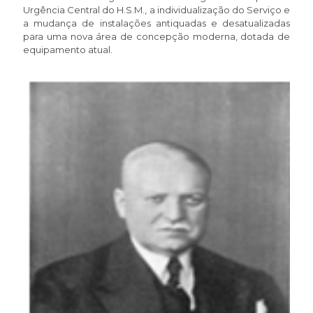
Urgência Central do H.S.M., a individualização do Serviço e
a mudança de instalações antiquadas e desatualizadas
para uma nova área de concepção moderna, dotada de
equipamento atual.