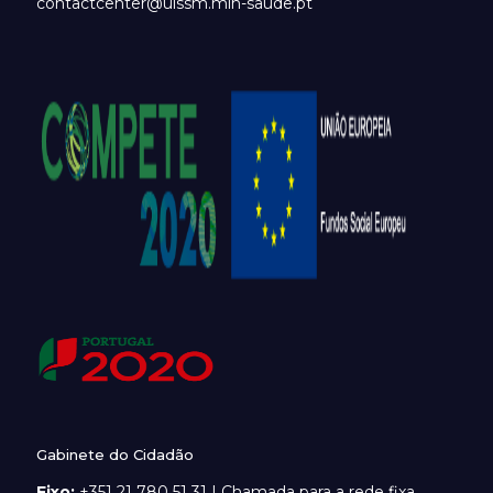
contactcenter@ulssm.min-saude.pt
Gabinete do Cidadão
Fixo:
+351 21 780 51 31 | Chamada para a rede fixa