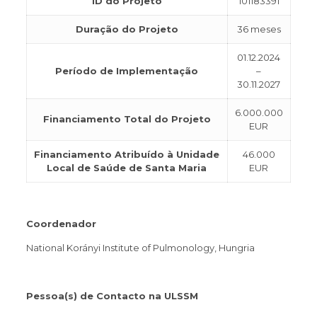
ID do Projeto
101183391
Duração do Projeto
36 meses
01.12.2024
Período de Implementação
–
30.11.2027
6.000.000
Financiamento Total do Projeto
EUR
Financiamento Atribuído à Unidade
46.000
Local de Saúde de Santa Maria
EUR
Coordenador
National Korányi Institute of Pulmonology, Hungria
Pessoa(s) de Contacto na ULSSM