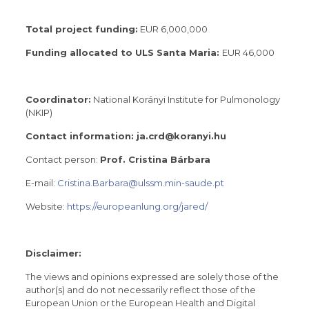
Total project funding:
EUR 6,000,000
Funding allocated to ULS Santa Maria:
EUR 46,000
Coordinator:
National Korányi Institute for Pulmonology
(NKIP)
Contact information: ja.crd@koranyi.hu
Contact person:
Prof. Cristina Bárbara
E-mail:
Cristina.Barbara@ulssm.min-saude.pt
Website:
https://europeanlung.org/jared/
Disclaimer:
The views and opinions expressed are solely those of the
author(s) and do not necessarily reflect those of the
European Union or the European Health and Digital