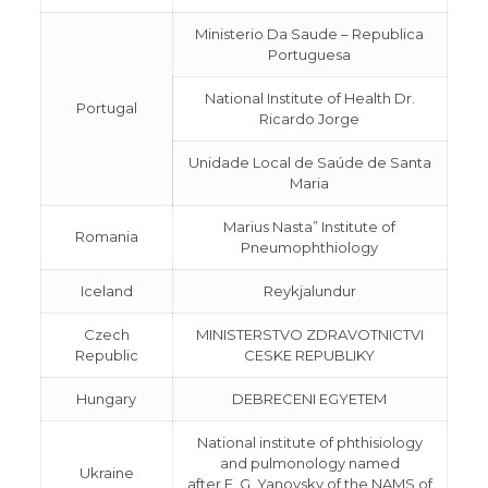
Ministerio Da Saude – Republica
Portuguesa
National Institute of Health Dr.
Portugal
Ricardo Jorge
Unidade Local de Saúde de Santa
Maria
Marius Nasta” Institute of
Romania
Pneumophthiology
Iceland
Reykjalundur
Czech
MINISTERSTVO ZDRAVOTNICTVI
Republic
CESKE REPUBLIKY
Hungary
DEBRECENI EGYETEM
National institute of phthisiology
and pulmonology named
Ukraine
after F. G. Yanovsky of the NAMS of