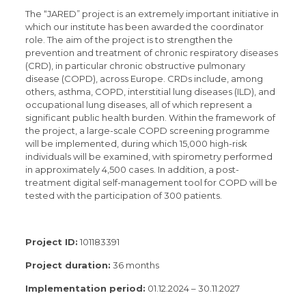
The “JARED” project is an extremely important initiative in
which our institute has been awarded the coordinator
role. The aim of the project is to strengthen the
prevention and treatment of chronic respiratory diseases
(CRD), in particular chronic obstructive pulmonary
disease (COPD), across Europe. CRDs include, among
others, asthma, COPD, interstitial lung diseases (ILD), and
occupational lung diseases, all of which represent a
significant public health burden. Within the framework of
the project, a large-scale COPD screening programme
will be implemented, during which 15,000 high-risk
individuals will be examined, with spirometry performed
in approximately 4,500 cases. In addition, a post-
treatment digital self-management tool for COPD will be
tested with the participation of 300 patients.
Project ID:
101183391
Project duration:
36 months
Implementation period:
01.12.2024 – 30.11.2027