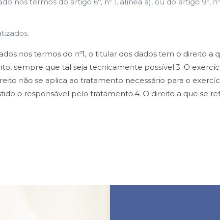
os termos do artigo 6º, nº 1, alínea a), ou do artigo 9º, nº2
tizados.
dados nos termos do nº1, o titular dos dados tem o direito a
o, sempre que tal seja tecnicamente possível.3. O exercício
 direito não se aplica ao tratamento necessário para o exerc
ido o responsável pelo tratamento.4. O direito a que se refe