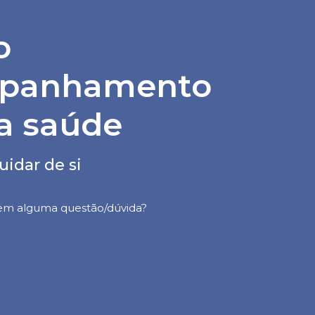
o
panhamento
a saúde
uidar de si
 em alguma questão/dúvida?