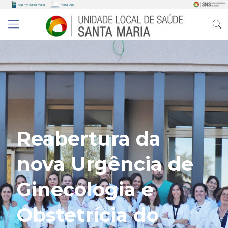
Reabertura da
nova Urgência de
Ginecologia e
Obstetrícia do