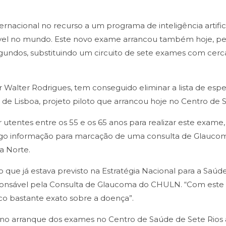
nternacional no recurso a um programa de inteligência artifi
sível no mundo. Este novo exame arrancou também hoje, pel
gundos, substituindo um circuito de sete exames com cer
r Walter Rodrigues, tem conseguido eliminar a lista de es
ão de Lisboa, projeto piloto que arrancou hoje no Centro de
entes entre os 55 e os 65 anos para realizar este exame, 
 logo informação para marcação de uma consulta de Glaucoma
a Norte.
 que já estava previsto na Estratégia Nacional para a Saúde
onsável pela Consulta de Glaucoma do CHULN. “Com este no
o bastante exato sobre a doença”.
o arranque dos exames no Centro de Saúde de Sete Rios a