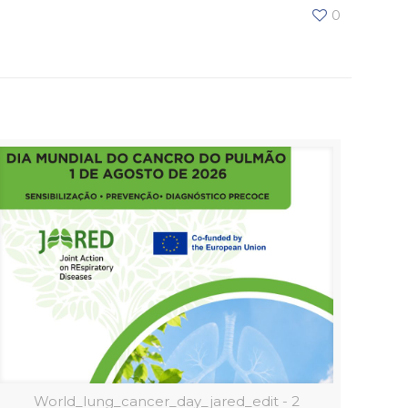
0
World_lung_cancer_day_jared_edit - 2