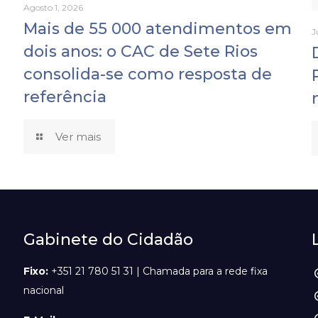
Agosto 1, 2026
Mais de 55 000 atendimentos em
J
dois anos: o CAC de Sete Rios
consolida-se como resposta de
referência
Ver mais
Gabinete do Cidadão
Fixo:
+351 21 780 51 31 | Chamada para a rede fixa
nacional