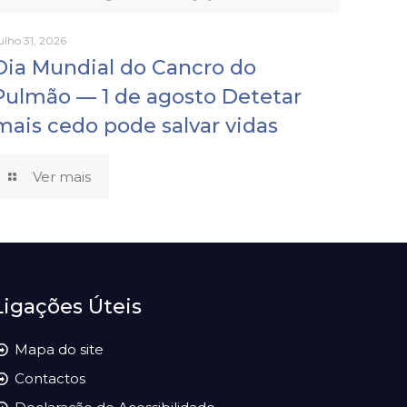
ulho 31, 2026
Dia Mundial do Cancro do
Pulmão — 1 de agosto Detetar
mais cedo pode salvar vidas
Ver mais
Ligações Úteis
Mapa do site
Contactos