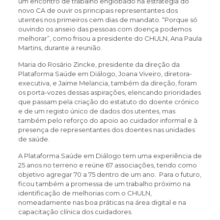
um encontro de trabalho englobado na estratégia do
novo CA de ouvir os principais representantes dos
utentes nos primeiros cem dias de mandato. “Porque só
ouvindo os anseio das pessoas com doença podemos
melhorar”, como frisou a presidente do CHULN, Ana Paula
Martins, durante a reunião.
Maria do Rosário Zincke, presidente da direção da
Plataforma Saúde em Diálogo, Joana Viveiro, diretora-
executiva, e Jaime Melancia, também da direção, foram
os porta-vozes dessas aspirações, elencando prioridades
que passam pela criação do estatuto do doente crónico
e de um registo único de dados dos utentes, mas
também pelo reforço do apoio ao cuidador informal e à
presença de representantes dos doentes nas unidades
de saúde.
A Plataforma Saúde em Diálogo tem uma experiência de
25 anos no terreno e reúne 67 associações, tendo como
objetivo agregar 70 a 75 dentro de um ano. Para o futuro,
ficou também a promessa de um trabalho próximo na
identificação de melhorias com o CHULN,
nomeadamente nas boa práticas na área digital e na
capacitação clínica dos cuidadores.