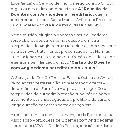
Excellence
) do Serviço de Imunoalergologia do CHULN,
organiza neste dia comemorativo a
4ª Reunião de
Doentes com Angioedema Hereditário,
que irá
decorrer no Hospital Santa Maria – Anfiteatro Professor
Ducla Soares – no dia 16 de maio, das 16h às 18h.
Nesta reunião, dirigida a doentes e seus cuidadores,
serão abordados vários temas desde a clínica à
terapêutica do Angioedema Hereditário, com destaque
para os novos tratamentos preconizados nas Normas
Internacionais e nas Normas da Direção Geral de Saúde,
e será também lançado o novo “
Cartão do Doente
com Angioedema Hereditário do CHULN
”.
O Serviço de Gestão Técnico-Farmacêutica do CHLUN
irá colaborar nesta reunião apresentando o tema –
“Importância da Farmácia Hospitalar” – na gestão da
terapêutica de autoadministração subcutânea para o
tratamento das crises agudas e a profilaxia de curta e
longa duração das crises desta doença rara.
A reunião termina com a intervenção da Presidente da
Associação Portuguesa de Doentes com Angioedema
Hereditário (ADAH), Dr.ª Inês Pessoa, que irá abordar o