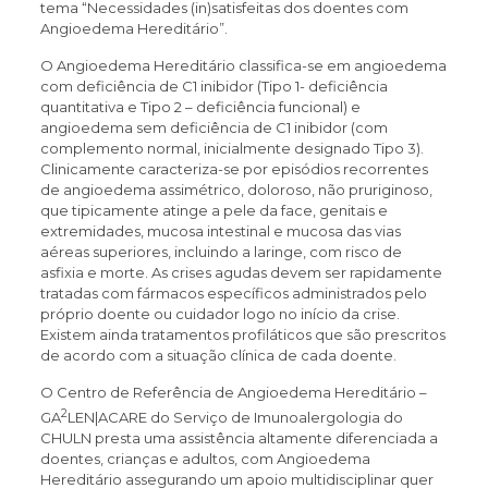
tema “Necessidades (in)satisfeitas dos doentes com
Angioedema Hereditário”.
O Angioedema Hereditário classifica-se em angioedema
com deficiência de C1 inibidor (Tipo 1- deficiência
quantitativa e Tipo 2 – deficiência funcional) e
angioedema sem deficiência de C1 inibidor (com
complemento normal, inicialmente designado Tipo 3).
Clinicamente caracteriza-se por episódios recorrentes
de angioedema assimétrico, doloroso, não pruriginoso,
que tipicamente atinge a pele da face, genitais e
extremidades, mucosa intestinal e mucosa das vias
aéreas superiores, incluindo a laringe, com risco de
asfixia e morte. As crises agudas devem ser rapidamente
tratadas com fármacos específicos administrados pelo
próprio doente ou cuidador logo no início da crise.
Existem ainda tratamentos profiláticos que são prescritos
de acordo com a situação clínica de cada doente.
O Centro de Referência de Angioedema Hereditário –
2
GA
LEN|ACARE do Serviço de Imunoalergologia do
CHULN presta uma assistência altamente diferenciada a
doentes, crianças e adultos, com Angioedema
Hereditário assegurando um apoio multidisciplinar quer