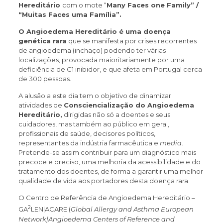
Hereditário
com o mote “
Many Faces one Family” /
“Muitas Faces uma Família”.
O Angioedema Hereditário é uma doença
genética rara
que se manifesta por crises recorrentes
de angioedema (inchaço) podendo ter várias
localizações, provocada maioritariamente por uma
deficiência de C1 inibidor, e que afeta em Portugal cerca
de 300 pessoas.
A alusão a este dia tem o objetivo de dinamizar
atividades de
Consciencialização do Angioedema
Hereditário,
dirigidas não só a doentes e seus
cuidadores, mas também ao público em geral,
profissionais de saúde, decisores políticos,
representantes da indústria farmacêutica e
media
.
Pretende-se assim contribuir para um diagnóstico mais
precoce e preciso, uma melhoria da acessibilidade e do
tratamento dos doentes, de forma a garantir uma melhor
qualidade de vida aos portadores desta doença rara.
O Centro de Referência de Angioedema Hereditário –
2
GA
LEN|ACARE (
Global Allergy and Asthma European
Network|Angioedema Centers
of Reference and