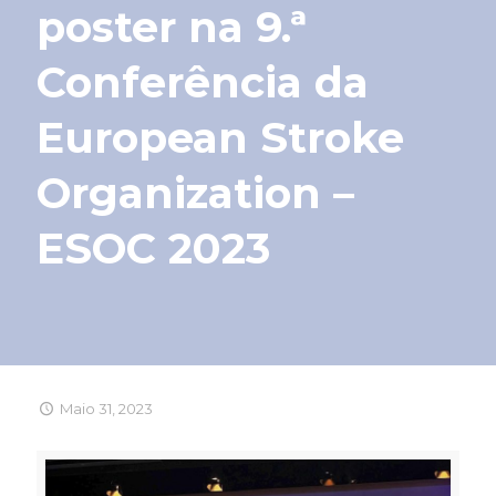
poster na 9.ª
Conferência da
European Stroke
Organization –
ESOC 2023
Maio 31, 2023