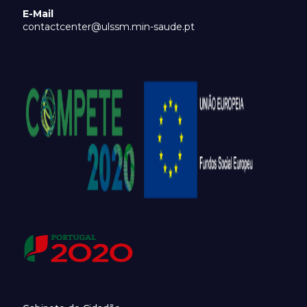
E-Mail
contactcenter@ulssm.min-saude.pt