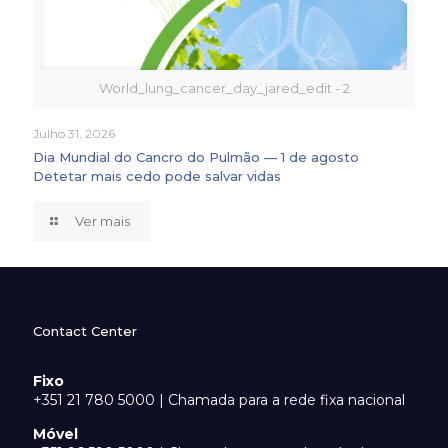
World_lung_cancer_day_jared_edit - 2
Julho 31, 2026
Dia Mundial do Cancro do Pulmão — 1 de agosto
Detetar mais cedo pode salvar vidas
Ver mais
Contact Center
Fixo
+351 21 780 5000 | Chamada para a rede fixa nacional
Móvel