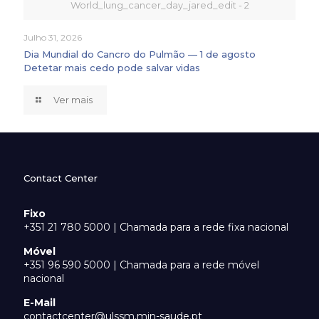
World_lung_cancer_day_jared_edit - 2
Julho 31, 2026
Dia Mundial do Cancro do Pulmão — 1 de agosto
Detetar mais cedo pode salvar vidas
Ver mais
Contact Center
Fixo
+351 21 780 5000 | Chamada para a rede fixa nacional
Móvel
+351 96 590 5000 | Chamada para a rede móvel
nacional
E-Mail
contactcenter@ulssm.min-saude.pt