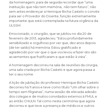
da homenagem, para de seguida recordar que “uma
instituição que não tem memória, não tem futuro”, não
sem antes endereçar a Henrique Bicha Castelo o convite
para ser o Provedor do Doente, função extremamente
importante que está contemplada na futura orgânica da
ULSSM.
Emocionado, o cirurgião, que se jubilou no dia 20 de
fevereiro de 2013, agradeceu: “Estou profundamente
sensibilizado e orgulhoso por ver que, dez anos depois
(de ter saído) há memória. Estou gratificado e
agradecido por ver que o que vos levou a fazer isto são
as sementes que frutificaram e que estão à vista”.
A homenagem decorreu na sala de reuniões da cirurgia,
uma sala criada por Bicha Castelo e que agora passa a
ter o seu nome.
A lição de jubilação do professor Henrique Bicha Castelo
decorreu há 11 anos e teve como título “Um olhar sobre o
tempo sem filigranas”, numa sessão de elevada adesão
dos colegas e de muitos convidados externos à FMUL e
ao então CHULN. Tal como nesta cerimónia que agora
decorreu e que teve a presença de médicos e outros