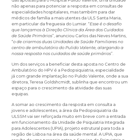
não apenas para potenciar a resposta em consultas de
especialidades hospitalares, mas também para dar
médicos de família a mais utentes da ULS Santa Maria,
em particular da freguesia do Lumiar. “
Esse é o desafio
que lançamos à Direção Clínica da Área dos Cuidados
de Saúde Primários
”, anunciou Carlos das Neves Martins,
“
o de criarmos duas Unidades de Saúde Familiares no
centro de ambulatório do Pulido Valente, alargando a
nossa resposta nos cuidados de saúde primários
”.
Um dos serviços a beneficiar desta aposta no Centro de
Ambulatório do HPV é a Pedopsiquiatria, especialidade
já com grande implantação no Pulido Valente, onde a sua
diretora, Teresa Goldshcmidt, sublinha que encontrou um
espaço para o crescimento da atividade das suas
equipas.
A somar ao crescimento da resposta em consulta a
jovens e adolescentes, a área da Pedopsiquiatria da
ULSSM vai ser reforçada muito em breve com a entrada
em funcionamento da Unidade de Psiquiatria Integrada
para Adolescentes (UPIA), projeto estrutural para toda a
região de Lisboa na área da saúde mental. A UPIA, que
resulta de uma parceria entre o Serviço de Psiquiatria e