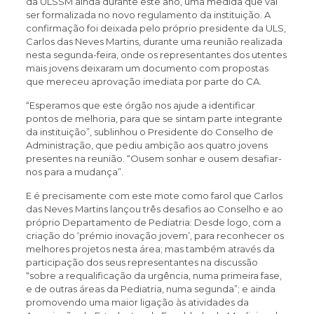
da ULSSM ainda durante este ano, uma medida que vai
ser formalizada no novo regulamento da instituição. A
confirmação foi deixada pelo próprio presidente da ULS,
Carlos das Neves Martins, durante uma reunião realizada
nesta segunda-feira, onde os representantes dos utentes
mais jovens deixaram um documento com propostas
que mereceu aprovação imediata por parte do CA.
“Esperamos que este órgão nos ajude a identificar
pontos de melhoria, para que se sintam parte integrante
da instituição”, sublinhou o Presidente do Conselho de
Administração, que pediu ambição aos quatro jovens
presentes na reunião. “Ousem sonhar e ousem desafiar-
nos para a mudança”.
E é precisamente com este mote como farol que Carlos
das Neves Martins lançou três desafios ao Conselho e ao
próprio Departamento de Pediatria: Desde logo, com a
criação do ‘prémio inovação jovem’, para reconhecer os
melhores projetos nesta área; mas também através da
participação dos seus representantes na discussão
“sobre a requalificação da urgência, numa primeira fase,
e de outras áreas da Pediatria, numa segunda”; e ainda
promovendo uma maior ligação às atividades da