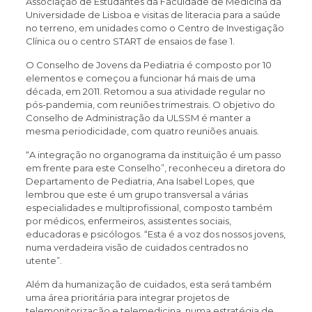
Associação de Estudantes da Faculdade de Medicina da
Universidade de Lisboa e visitas de literacia para a saúde
no terreno, em unidades como o Centro de Investigação
Clínica ou o centro START de ensaios de fase 1.
O Conselho de Jovens da Pediatria é composto por 10
elementos e começou a funcionar há mais de uma
década, em 2011. Retomou a sua atividade regular no
pós-pandemia, com reuniões trimestrais. O objetivo do
Conselho de Administração da ULSSM é manter a
mesma periodicidade, com quatro reuniões anuais.
“A integração no organograma da instituição é um passo
em frente para este Conselho”, reconheceu a diretora do
Departamento de Pediatria, Ana Isabel Lopes, que
lembrou que este é um grupo transversal a várias
especialidades e multiprofissional, composto também
por médicos, enfermeiros, assistentes sociais,
educadoras e psicólogos. “Esta é a voz dos nossos jovens,
numa verdadeira visão de cuidados centrados no
utente”.
Além da humanização de cuidados, esta será também
uma área prioritária para integrar projetos de
telemonitorização e telemedicina, numa estratégia de