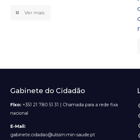
Ver mais
Gabinete do Cidadão
Fixo:
+351 21 780 51 31 | Chamada para a rede fixa
nacional
E-Mail:
gabinete.cidadao@ulssm.min-saude.pt