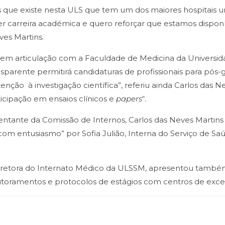
ue existe nesta ULS que tem um dos maiores hospitais uni
 carreira académica e quero reforçar que estamos disponí
ves Martins.
o em articulação com a Faculdade de Medicina da Universid
nsparente permitirá candidaturas de profissionais para pó
enção à investigação científica”, referiu ainda Carlos das 
ticipação em ensaios clínicos e
papers
“.
tante da Comissão de Internos, Carlos das Neves Martins
 “com entusiasmo” por Sofia Julião, Interna do Serviço de 
, diretora do Internato Médico da ULSSM, apresentou tamb
toramentos e protocolos de estágios com centros de excelê