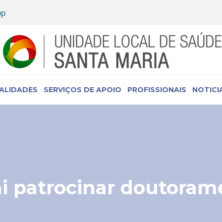
IALIDADES
SERVIÇOS DE APOIO
PROFISSIONAIS
NOTICI
i patrocinar doutoram