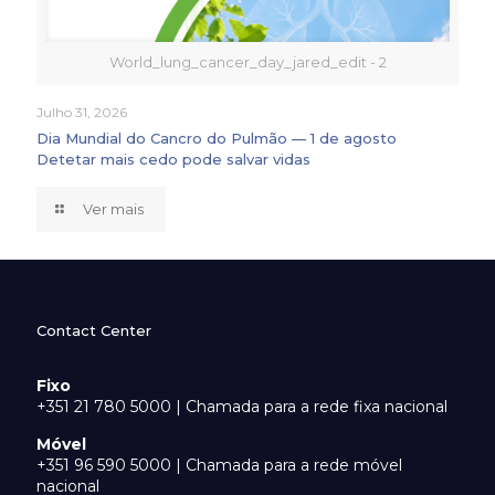
World_lung_cancer_day_jared_edit - 2
Julho 31, 2026
Dia Mundial do Cancro do Pulmão — 1 de agosto
Detetar mais cedo pode salvar vidas
Ver mais
Contact Center
Fixo
+351 21 780 5000 | Chamada para a rede fixa nacional
Móvel
+351 96 590 5000 | Chamada para a rede móvel
nacional