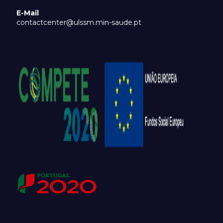
E-Mail
contactcenter@ulssm.min-saude.pt