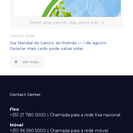
World_lung_cancer_day_jared_edit - 2
Julho 31, 2026
Dia Mundial do Cancro do Pulmão — 1 de agosto
Detetar mais cedo pode salvar vidas
Ver mais
Contact Center
Fixo
+351 21 780 5000 | Chamada para a rede fixa nacional
Móvel
+351 96 590 5000 | Chamada para a rede móvel