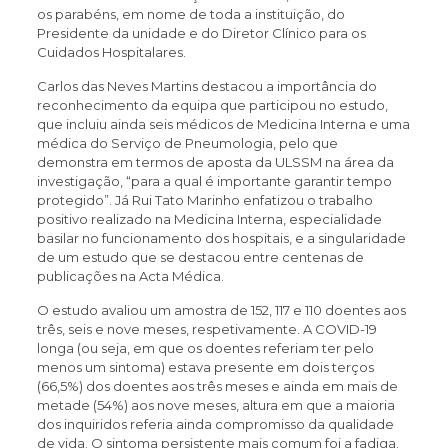
os parabéns, em nome de toda a instituição, do
Presidente da unidade e do Diretor Clínico para os
Cuidados Hospitalares.
Carlos das Neves Martins destacou a importância do
reconhecimento da equipa que participou no estudo,
que incluiu ainda seis médicos de Medicina Interna e uma
médica do Serviço de Pneumologia, pelo que
demonstra em termos de aposta da ULSSM na área da
investigação, “para a qual é importante garantir tempo
protegido”. Já Rui Tato Marinho enfatizou o trabalho
positivo realizado na Medicina Interna, especialidade
basilar no funcionamento dos hospitais, e a singularidade
de um estudo que se destacou entre centenas de
publicações na Acta Médica.
O estudo avaliou um amostra de 152, 117 e 110 doentes aos
três, seis e nove meses, respetivamente. A COVID-19
longa (ou seja, em que os doentes referiam ter pelo
menos um sintoma) estava presente em dois terços
(66,5%) dos doentes aos três meses e ainda em mais de
metade (54%) aos nove meses, altura em que a maioria
dos inquiridos referia ainda compromisso da qualidade
de vida. O sintoma persistente mais comum foi a fadiga.