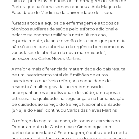
início às primeiras Jornadas de Enfermagem do Bloco de
Partos, que na última semana encheu a Aula Magna da
Faculdade de Medicina da Universidade de Lisboa.
“Gratos a toda a equipa de enfermagem e a todos os
técnicos auxiliares de saúde pelo esforço adicional e
pela vossa enorme resiliência neste último ano,
especialmente, durante o verão deste ano, que permitiu
não só antecipar a abertura da urgência bem como das
várias fases de abertura da nova maternidade”,
acrescentou Carlos Neves Martins.
A maior e mais diferenciada maternidade do país resulta
de um investimento total de 6 milhões de euros.
Investimento que “veio reforçar a capacidade de
resposta à mulher grávida, ao recém-nascido,
acompanhantes e profissionais de saúde, uma aposta
estrutural na qualidade, na segurança e na humanização
de cuidados ao serviço do Serviço Nacional de Saúde
(SNS) e do País”, continuou Carlos das Neves Martins.
O reforço do capital humano, de todas as carreiras do
Departamento de Obstetrícia e Ginecologia, com
particular prioridade à Enfermagem, é outra aposta nesta
área, com a abertura a curto prazo de um novo concurso