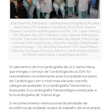
Dta para Esq. Fila baixo: Cardiopneumologista (CPL) Ana
Rita Faria, CPL Susana Gonçalves, Prof Dra Catarina
Sousa, Coord Ecocardiografia ULSSM, CPL Laura Santos,
CPL Raquel Vaz, Dra Cláudia Costa, interna Nefrologia
ULSSM. Fila meio:Técnico Auxiliar de Saúde (TAS) Jorge
Carreira, TAS Luísa Sousa, TAS Irina Sancho, Enfermeira
Luísa Toscano , CPL Ana Rita Maurício, CPL Sara Pratas.
Fila trás: Dr Diogo Ferreira, interno Cardiologia ULSSM,
Dr Pedro Alves Silva, Cardiologia ULSSM
O Laboratório de Ecocardiografia da ULS Santa Maria,
que integra o Serviço de Cardiologia da ULSSM, foi
reacreditado recentemente pela Sociedade Europeia
de Cardiologia com o nível mais elevado nas três
categorias avaliadas: Ecocardiografia Transtorácica
Avançada; Ecocardiografia Transesofágica Avançada; e
Ecocardiografia de Sobrecarga.
O reconhecimento internacional da atividade de
excelência da unidade resulta do trabalho de uma ampla