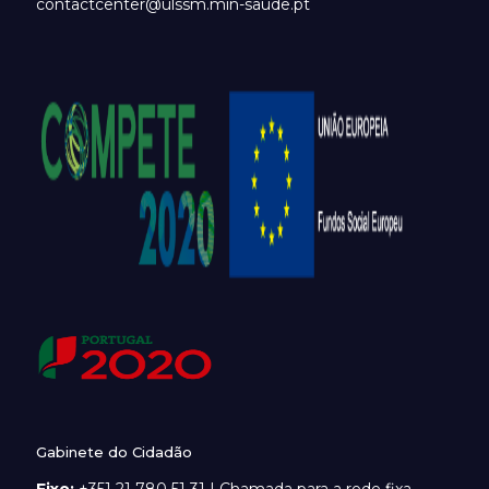
contactcenter@ulssm.min-saude.pt
Gabinete do Cidadão
Fixo:
+351 21 780 51 31 | Chamada para a rede fixa