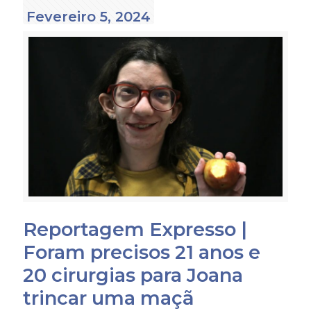
Fevereiro 5, 2024
Reportagem Expresso |
Foram precisos 21 anos e
20 cirurgias para Joana
trincar uma maçã