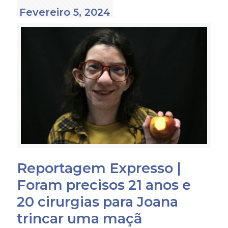
Fevereiro 5, 2024
Reportagem Expresso |
Foram precisos 21 anos e
20 cirurgias para Joana
trincar uma maçã